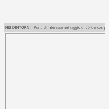
NEI DINTORNI
- Punti di interesse nel raggio di 50 km con pe